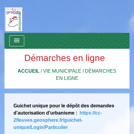
menu
Démarches en ligne
ACCUEIL
/
VIE MUNICIPALE
/
DÉMARCHES
EN LIGNE
Guichet unique pour le dépôt des demandes
d'autorisation d'urbanisme :
https://cc-
2fleuves.geosphere.fr/guichet-
unique/Login/Particulier