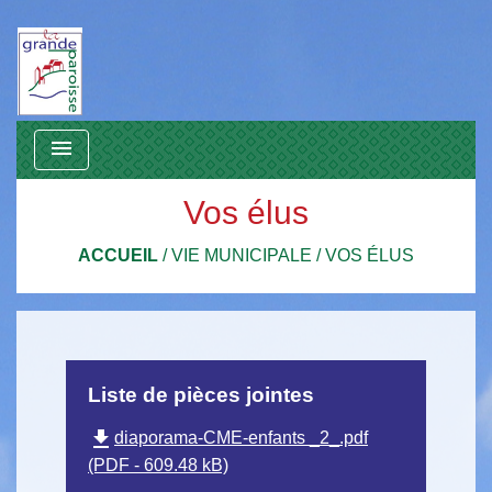
menu
Vos élus
ACCUEIL
/
VIE MUNICIPALE
/
VOS ÉLUS
Liste de pièces jointes
file_download
diaporama-CME-enfants _2_.pdf
(PDF - 609.48 kB)